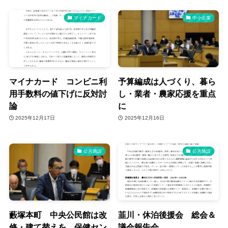
マイナカード
中小企業
マイナカード コンビニ利
予算編成は人づくり、暮ら
用手数料の値下げに反対討
し・業者・農家応援を重点
論
に
2025年12月17日
2025年12月16日
公共施設
公共施設
藪塚本町 中央公民館は改
韮川・休泊後援会 総会＆
修・建て替えを 保健セン
議会報告会