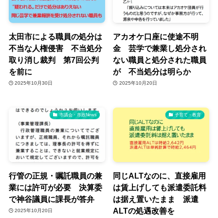
太田市による職員の処分は
アカオケ口座に使途不明
不当な人権侵害 不当処分
金 芸学で兼業し処分され
取り消し裁判 第7回公判
ない職員と処分された職員
を前に
が 不当処分は明らか
2025年10月30日
2025年10月20日
市議会・市政News
子育て・教育
行管の正規・嘱託職員の兼
同じALTなのに、直接雇用
業には許可が必要 決算委
は賃上げしても派遣委託料
で神谷議員に課長が答弁
は据え置いたまま 派遣
ALTの処遇改善を
2025年10月20日