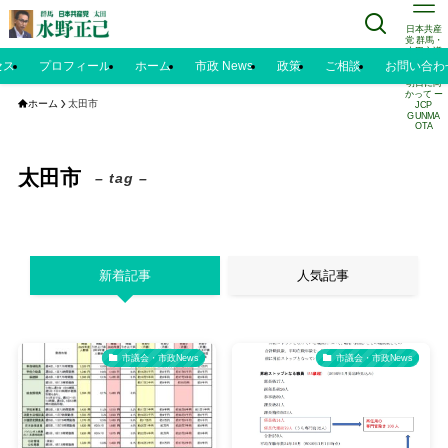
日本共産
党 群馬・
太田市議
水野正己
セス
プロフィール
ホーム
市政 News
政策
ご相談
お問い合わ
のブログ |
明日に向
かって ー
ホーム
太田市
JCP
GUNMA
OTA
太田市
– tag –
新着記事
人気記事
市議会・市政News
市議会・市政News