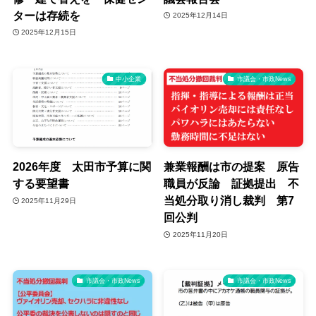
ターは存続を
2025年12月14日
2025年12月15日
中小企業
市議会・市政News
2026年度 太田市予算に関
兼業報酬は市の提案 原告
する要望書
職員が反論 証拠提出 不
当処分取り消し裁判 第7
2025年11月29日
回公判
2025年11月20日
市議会・市政News
市議会・市政News