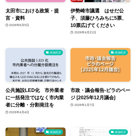
太田市における政策・提
伊勢崎市議選 はせだ公
言・資料
子、須藤ひろみちに5票、
10票広げてください
2026年6月5日
2026年4月21日
地域経済
地域経済
公共施設LED化 市外業者
市政・議会報告‐ビラのペー
に一括発注ではなく市内業
ジ [2025年12月議会]
者に分離・分割発注を
2026年1月7日
2026年4月4日
地域経済
地域経済