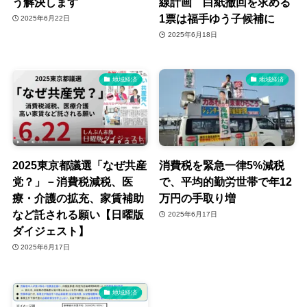
う解決します
線計画 白紙撤回を求める
1票は福手ゆう子候補に
2025年6月22日
2025年6月18日
地域経済
地域経済
2025東京都議選「なぜ共産
消費税を緊急一律5%減税
党？」－消費税減税、医
で、平均的勤労世帯で年12
療・介護の拡充、家賃補助
万円の手取り増
など託される願い【日曜版
2025年6月17日
ダイジェスト】
2025年6月17日
地域経済