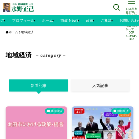
日本共産
党 群馬・
太田市議
水野正己
セス
プロフィール
ホーム
市政 News
政策
ご相談
お問い合わ
のブログ |
明日に向
かって ー
ホーム
地域経済
JCP
GUNMA
OTA
地域経済
– category –
新着記事
人気記事
地域経済
地域経済