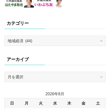
カテゴリー
カ
テ
ゴ
リ
アーカイブ
ー
ア
ー
カ
イ
2026年8月
ブ
日
月
火
水
木
金
土