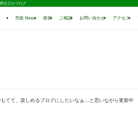
 水野正己のブログ
市政 News
政策
ご相談
お問い合わせ
アクセス
がもてて、楽しめるブログにしたいなぁ…と思いながら更新中