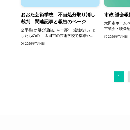
おおた芸術学校 不当処分取り消し
市政 議会報告
裁判 関連記事と報告のページ
太田市ホームペ
市議会・映像配
公平委は‶処分理由〟を一部‶非違性なし〟と
したものの 太田市の芸術学校で指導や...
2026年7月4日
2026年7月4日
1