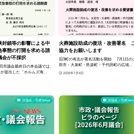
峡封鎖等の影響による中
火葬施設助成の復活・改善署名 
急事態の打開を求める請
協力をお願いします
議会が不採択
旧3町の有志が署名活動を開始 7月1日の
田市・大泉町・邑楽町・千代田町の広域...
田市議会最終日の本会議では、
が提出した「ホルムズ海...
2026年7月4日
市議会・市政News
市議会・市政New