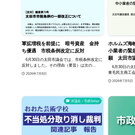
軍拡増税を前提に 暗号資産 金持
ホルムズ海
ち優遇 市税条例改定に反対
小業者の緊
願 太田市
6月30日の太田市議会では、市税条例改定に
反対しました。その理由（要旨）は次の...
6月30日の太
東毛民主商工会
2026年7月8日
2026年7月5日
市議会・市政News