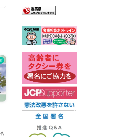
校
挙
県合