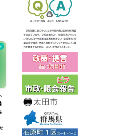
s
か
満
施
せ