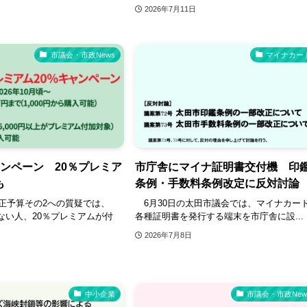
2026年7月11日
市議会・市政News
マイナカー
ャンペーン 20％プレミア
市庁舎にマイナ証明書交付機 印
も
条例・手数料条例改定に反対討論
正予算その2への質疑では、
6月30日の太田市議会では、マイナカー
えない人、20％プレミアムが付
各種証明書を発行する端末を市庁舎に設...
2026年7月8日
中小企業
市議会・市政New