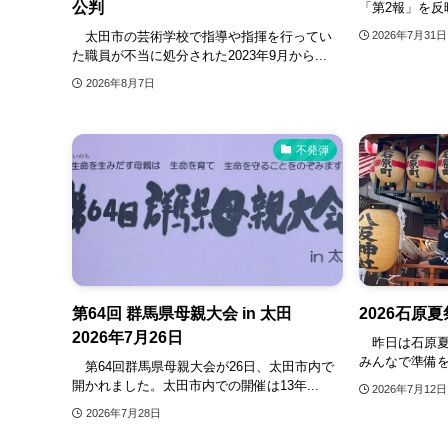
公判
「第2報」を反映
太田市の芸術学校で指導や指揮を行ってい
2026年7月31日
た職員が不当に処分された2023年9月から...
2026年8月7日
不発弾
第64回 群馬県母親大会 in 太田
2026石原
2026年7月26日
昨日は石原夏
みんなで準備を
第64回群馬県母親大会が26日、太田市内で
開かれました。太田市内での開催は13年...
2026年7月12日
2026年7月28日