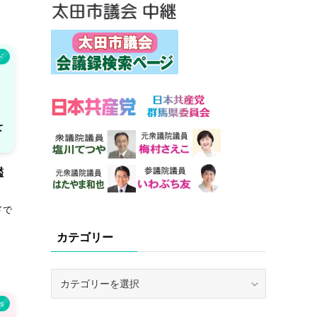
ド
鑑
ドで
カテゴリー
カ
テ
s
ゴ