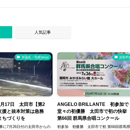
人気記事
市議会・市政News
芸術学
月17日 太田市【第2
ANGELO BRILLANTE 初参加で
支援と抜本対策は急務
堂々の初優勝 太田市で初の快
まちづくりを
第66回 群馬県合唱コンクール
事に7月26日付の太田市からの
初参加 初優勝 太田市で初 第66回群馬