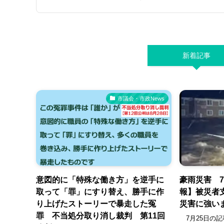
新着記事
市議会・市政News
意図的に「特殊な働き方」を逆手に
豪雨災害 7
取って「罪」にすり替え、勝手に作
報】被災者
り上げたストーリーで暴走した冤
災害に強い
罪 不当処分取り消し裁判 第11回
7月25日の記