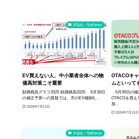
市議会・市政News
EV買えない人、中小業者全体への物
OTACOキ
価高対策こそ重要
ムといって
財調残高グラフ2025 財調残高2025 6月30日
6月30日の補
の補正予算への質疑では、市のEV補助6,...
OTACOを買
加...
2026年7月11日
2026年7月11日
市議会・市政News