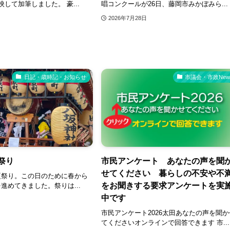
して加筆しました。 豪...
唱コンクールが26日、藤岡市みかぼみら...
2026年7月28日
日記・歳時記・お知らせ
市議会・市政New
夏祭り
市民アンケート あなたの声を聞
せてください 暮らしの不安や不
祭り。この日のために春から
をお聞きする要求アンケートを実
進めてきました。祭りは...
中です
市民アンケート2026太田あなたの声を聞か
てくださいオンラインで回答できます 市...