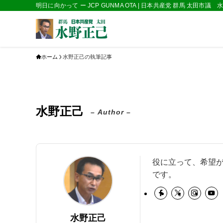
明日に向かって ー JCP GUNMA OTA | 日本共産党 群馬 太田市議
ホーム
水野正己の執筆記事
水野正己
– Author –
役に立って、希望
です。
水野正己