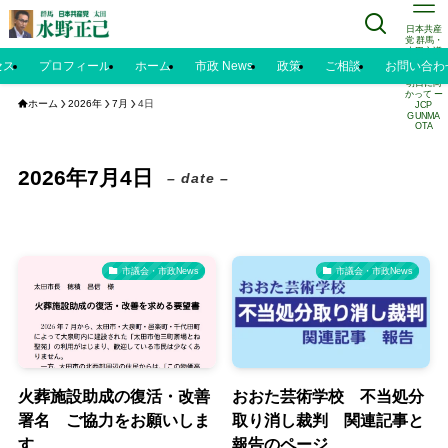
日本共産
党 群馬・
太田市議
水野正己
セス
プロフィール
ホーム
市政 News
政策
ご相談
お問い合わ
のブログ |
明日に向
かって ー
ホーム
2026年
7月
4日
JCP
GUNMA
OTA
2026年7月4日
– date –
市議会・市政News
市議会・市政News
火葬施設助成の復活・改善
おおた芸術学校 不当処分
署名 ご協力をお願いしま
取り消し裁判 関連記事と
す
報告のページ