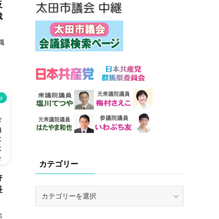
反
裁
職
s
カテゴリー
許
長
カ
テ
ゴ
出