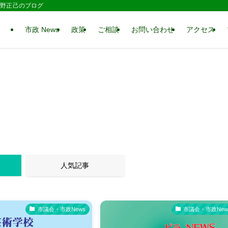
 水野正己のブログ
市政 News
政策
ご相談
お問い合わせ
アクセス
人気記事
市議会・市政News
市議会・市政New