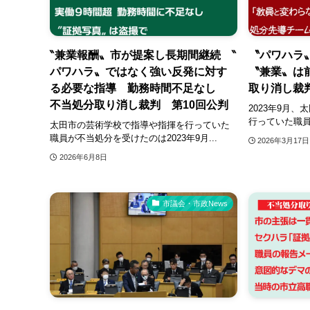
‶兼業報酬〟市が提案し長期間継続 ‶
〝パワハラ
パワハラ〟ではなく強い反発に対す
〝兼業〟は
る必要な指導 勤務時間不足なし
取り消し裁
不当処分取り消し裁判 第10回公判
2023年9月
行っていた職員
太田市の芸術学校で指導や指揮を行っていた
職員が不当処分を受けたのは2023年9月...
2026年3月17日
2026年6月8日
市議会・市政News