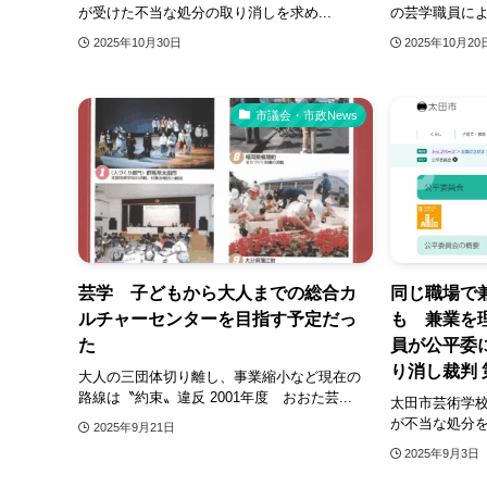
が受けた不当な処分の取り消しを求め...
の芸学職員によ
2025年10月30日
2025年10月20
市議会・市政News
芸学 子どもから大人までの総合カ
同じ職場で
ルチャーセンターを目指す予定だっ
も 兼業を
た
員が公平委
り消し裁判 
大人の三団体切り離し、事業縮小など現在の
路線は〝約束〟違反 2001年度 おおた芸...
太田市芸術学
が不当な処分を受
2025年9月21日
2025年9月3日