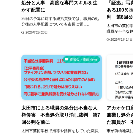
処分と人事 高度な専門スキルを生
「証拠」写
かす配置に
ある100％
判 第8回
26日の予算に対する総括質疑では、職員の処
分後の人事配置についても市長に質し...
太田市の芸術
職員が不当な処
2026年2月28日
2026年1月14日
市議会・市政News
太田市による職員の処分は不当な人
アカオケ口
権侵害 不当処分取り消し裁判 第7
兼業し処分
回公判を前に
た職員が 
太田市芸術学校で指導や指揮をしていた職員
市が前橋地裁