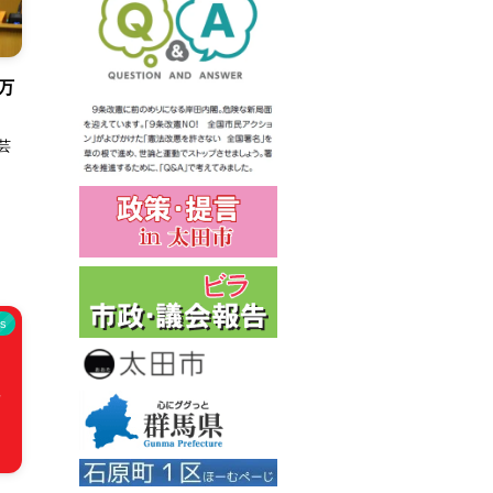
万
芸
s