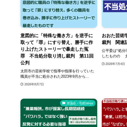
意図的に「特殊な働き方」を逆手に
おおた芸術
取って「罪」にすり替え、勝手に作
裁判 関連
り上げたストーリーで暴走した冤
公平委は‶処分
罪 不当処分取り消し裁判 第11回
したものの 太
公判
2026年7月4日
太田市の芸術学校で指導や指揮を行っていた
職員が不当に処分された2023年9月から...
2026年8月7日
市議会・市政News