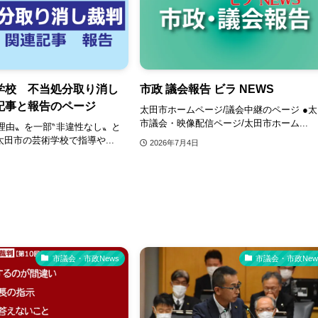
学校 不当処分取り消し
市政 議会報告 ビラ NEWS
記事と報告のページ
太田市ホームページ/議会中継のページ ●
市議会・映像配信ページ/太田市ホーム...
理由〟を一部‶非違性なし〟と
田市の芸術学校で指導や...
2026年7月4日
市議会・市政News
市議会・市政New