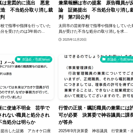
真は意図的に流出 悪意
兼業報酬は市の提案 原告職員が
捏造 不当処分取り消し裁
論 証拠提出 不当処分取り消し
公判
判 第7回公判
学校で指導や指揮を行っていた
太田市の芸術学校で指導や指揮をしていた
分を受けたのは3年前の...
員が受けた不当な処分の取り消しを求...
2025年11月20日
市議会・市政News
市議会・市政New
座に使途不明金 芸学で
行管の正規・嘱託職員の兼業には
されない職員と処分され
可が必要 決算委で神谷議員に課
不当処分は明らか
が答弁
に提出した証拠 アカオケ口座
2025年9月決算委 神谷議員 行管兼業・