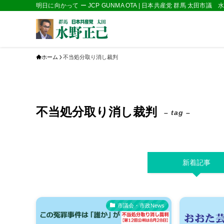
明日に向かって ー JCP GUNMA OTA | 日本共産党 群馬 太田市議
ホーム
不当処分取り消し裁判
不当処分取り消し裁判
– tag –
新着記事
市議会・市政News