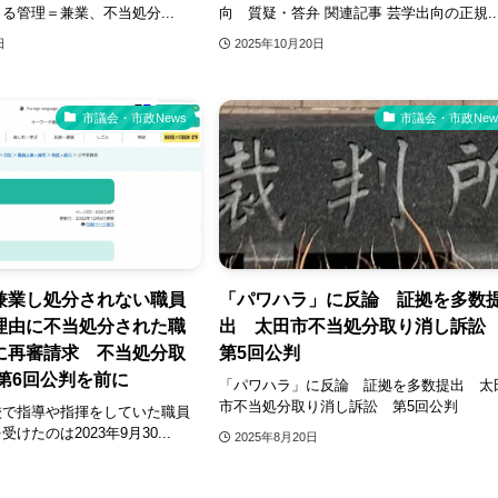
る管理＝兼業、不当処分...
向 質疑・答弁 関連記事 芸学出向の正規..
日
2025年10月20日
市議会・市政News
市議会・市政New
兼業し処分されない職員
「パワハラ」に反論 証拠を多数
理由に不当処分された職
出 太田市不当処分取り消し訴
に再審請求 不当処分取
第5回公判
第6回公判を前に
「パワハラ」に反論 証拠を多数提出 太
市不当処分取り消し訴訟 第5回公判
校で指導や指揮をしていた職員
けたのは2023年9月30...
2025年8月20日