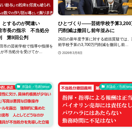
〟とするのが間違い
ひとづくり――芸術学校予算3,200
前市長の指示 不当処分
円削減は撤回し前年並みに
判 第9回公判
26日の新年度予算に対する総括質疑では、
術学校予算の3,700万円削減を撤回し前...
、太田市の芸術学校で指導や指揮を
が不当処分を受けてか...
2026年3月8日
市議会・市政News
市議会・市政New