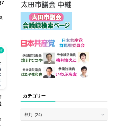
7
職
判
カテゴリー
許
長
カ
テ
出
ゴ
.