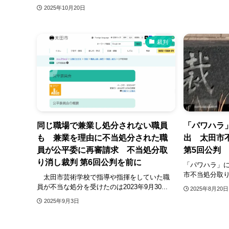
2025年10月20日
裁判
同じ職場で兼業し処分されない職員
「パワハラ
も 兼業を理由に不当処分された職
出 太田市
員が公平委に再審請求 不当処分取
第5回公判
り消し裁判 第6回公判を前に
「パワハラ」
市不当処分取り
太田市芸術学校で指導や指揮をしていた職
員が不当な処分を受けたのは2023年9月30...
2025年8月20日
2025年9月3日