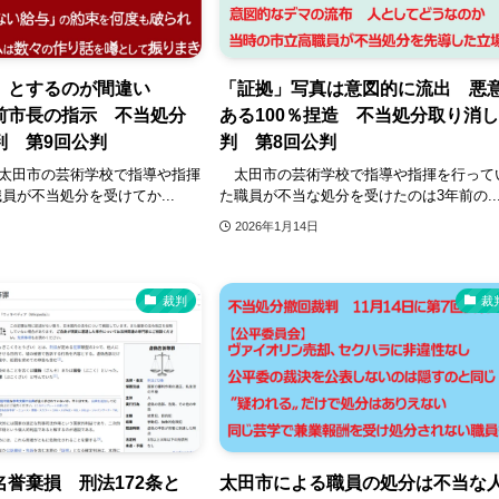
〟とするのが間違い
「証拠」写真は意図的に流出 悪
前市長の指示 不当処分
ある100％捏造 不当処分取り消
判 第9回公判
判 第8回公判
、太田市の芸術学校で指導や指揮
太田市の芸術学校で指導や指揮を行って
員が不当処分を受けてか...
た職員が不当な処分を受けたのは3年前の..
2026年1月14日
裁判
裁
誉棄損 刑法172条と
太田市による職員の処分は不当な