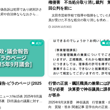
権侵害 不当処分取り消し裁判 第
回公判を前に
偽告訴は犯罪であり絶対許さ
府や自治体ならなおさら...
太田市芸術学校で指導や指揮をしていた
員が受けた不当な処分の取り消しを求め...
2025年10月30日
裁判
裁
告‐ビラのページ [2025
行管の正規・嘱託職員の兼業には
可が必要 決算委で神谷議員に課
が答弁
ニュースNo15表 2025年9月議
5裏 【9月議会の議案に対す...
2025年9月決算委 神谷議員 行管兼業・
向 質疑・答弁 関連記事 芸学出向の正規..
日