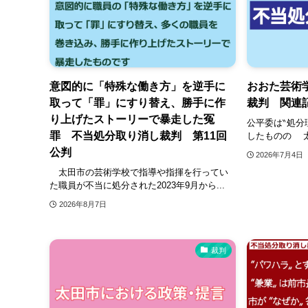
意図的に「特殊な働き方」を逆手に
おおた芸術
取って「罪」にすり替え、勝手に作
裁判 関連
り上げたストーリーで暴走した冤
公平委は‶処分
罪 不当処分取り消し裁判 第11回
したものの 太
公判
2026年7月4日
太田市の芸術学校で指導や指揮を行ってい
た職員が不当に処分された2023年9月から...
2026年8月7日
裁判