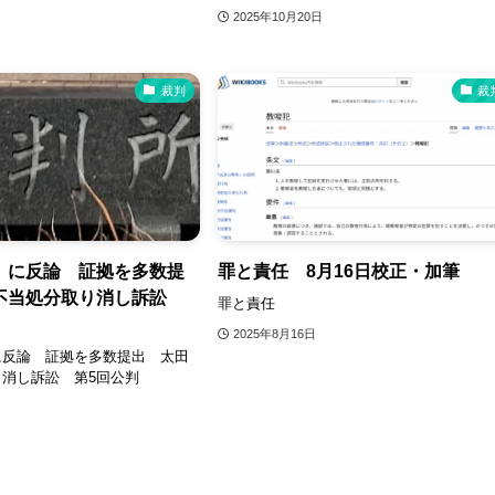
2025年10月20日
裁判
裁
」に反論 証拠を多数提
罪と責任 8月16日校正・加筆
不当処分取り消し訴訟
罪と責任
2025年8月16日
に反論 証拠を多数提出 太田
消し訴訟 第5回公判