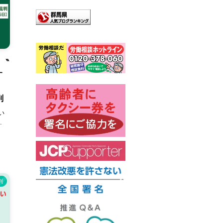
 ‶
す
し
判
い
.
判