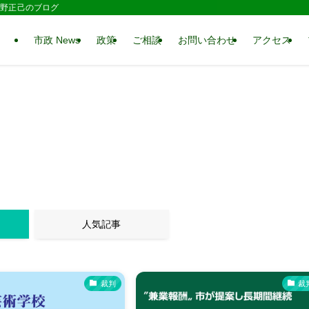
 水野正己のブログ
市政 News
政策
ご相談
お問い合わせ
アクセス
人気記事
裁判
裁