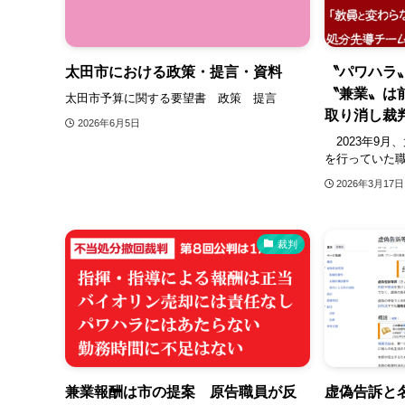
太田市における政策・提言・資料
〝パワハラ
〝兼業〟は
太田市予算に関する要望書 政策 提言
取り消し裁
2026年6月5日
2023年9月
を行っていた職
2026年3月17日
裁判
兼業報酬は市の提案 原告職員が反
虚偽告訴と名