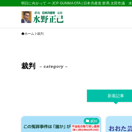
明日に向かって ー JCP GUNMA OTA | 日本共産党 群馬 太田市議
ホーム
裁判
裁判
– category –
新着記事
裁判