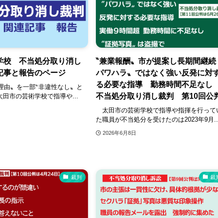
学校 不当処分取り消し
‶兼業報酬〟市が提案し長期間継続
記事と報告のページ
パワハラ〟ではなく強い反発に対
る必要な指導 勤務時間不足な
理由〟を一部‶非違性なし〟と
不当処分取り消し裁判 第10回公
田市の芸術学校で指導や...
太田市の芸術学校で指導や指揮を行って
た職員が不当処分を受けたのは2023年9月..
2026年6月8日
裁判
裁