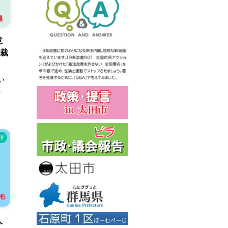
意
し裁
い
.
判
人