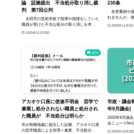
論 証拠提出 不当処分取り消し裁
230条
判 第7回公判
名誉棄損や虚
れませんが、政
太田市の芸術学校で指導や指揮をしていた
職員が受けた不当な処分の取り消しを求...
2025年11月5日
2025年11月20日
裁判
アカオケ口座に使途不明金 芸学で
市政・議会報
兼業し処分されない職員と処分され
年9月議会]
た職員が 不当処分は明らか
2025年9月議会
会ニュースNo1
市が前橋地裁に提出した証拠 アカオケ口座
の芸学職員による管理＝兼業、不当処分...
2025年10月20