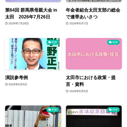
第64回 群馬県母親大会 in
年金者組合太田支部の総会
太田 2026年7月26日
で連帯あいさつ
2026年7月28日
2026年6月7日
戦争
戦争
演説参考例
太田市における政策・提
言・資料
2026年6月5日
2026年6月5日
戦争
戦争