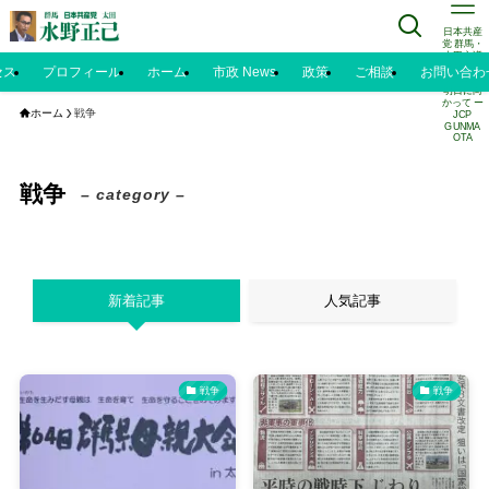
日本共産
党 群馬・
太田市議
水野正己
セス
プロフィール
ホーム
市政 News
政策
ご相談
お問い合わ
のブログ |
明日に向
かって ー
ホーム
戦争
JCP
GUNMA
OTA
戦争
– category –
新着記事
人気記事
戦争
戦争