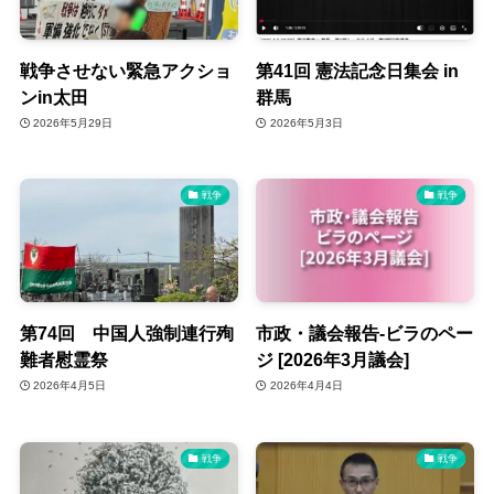
戦争させない緊急アクショ
第41回 憲法記念日集会 in
ンin太田
群馬
2026年5月29日
2026年5月3日
戦争
戦争
第74回 中国人強制連行殉
市政・議会報告‐ビラのペー
難者慰霊祭
ジ [2026年3月議会]
2026年4月5日
2026年4月4日
戦争
戦争