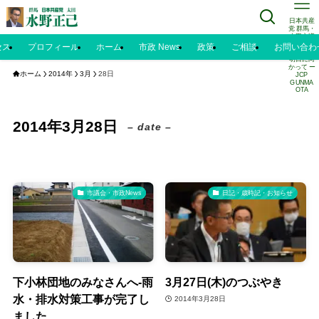
日本共産
党 群馬・
太田市議
水野正己
セス
プロフィール
ホーム
市政 News
政策
ご相談
お問い合わ
のブログ |
明日に向
かって ー
ホーム
2014年
3月
28日
JCP
GUNMA
OTA
2014年3月28日
– date –
市議会・市政News
日記・歳時記・お知らせ
下小林団地のみなさんへ‐雨
3月27日(木)のつぶやき
水・排水対策工事が完了し
2014年3月28日
ました