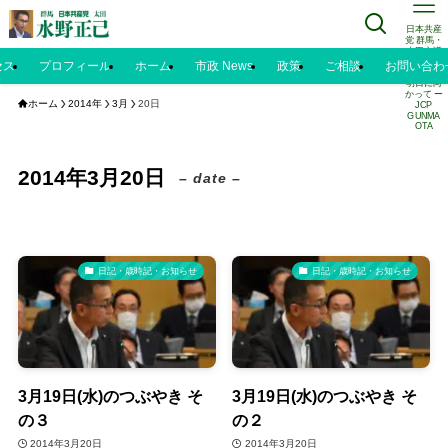
日本共産
党 群馬・
太田市議
水野正己
セス
プロフィール
ホーム
市政 News
政策
ご相談
お問い合わ
のブログ |
明日に向
かって ー
ホーム
2014年
3月
20日
JCP
GUNMA
OTA
2014年3月20日
– date –
日記・歳時記・お知らせ
日記・歳時記・お知らせ
3月19日(水)のつぶやき そ
3月19日(水)のつぶやき そ
の３
の２
2014年3月20日
2014年3月20日