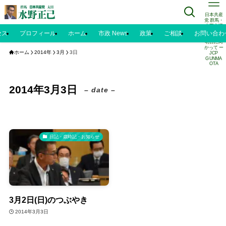
日本共産
党 群馬・
太田市議
水野正己
セス
プロフィール
ホーム
市政 News
政策
ご相談
お問い合わ
のブログ |
明日に向
かって ー
ホーム
2014年
3月
3日
JCP
GUNMA
OTA
2014年3月3日
– date –
日記・歳時記・お知らせ
3月2日(日)のつぶやき
2014年3月3日