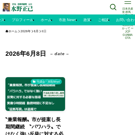
日本共産
党 群馬・
太田市議
水野正己
セス
プロフィール
ホーム
市政 News
政策
ご相談
お問い合わ
のブログ |
明日に向
かって ー
ホーム
2026年
6月
8日
JCP
GUNMA
OTA
2026年6月8日
– date –
市議会・市政News
‶兼業報酬〟市が提案し長
期間継続 ‶パワハラ〟で
はなく強い反発に対する必