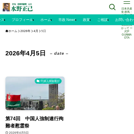
日本共産
党 群馬・
太田市議
水野正己
セス
プロフィール
ホーム
市政 News
政策
ご相談
お問い合わ
のブログ |
明日に向
かって ー
ホーム
2026年
4月
5日
JCP
GUNMA
OTA
2026年4月5日
– date –
中国人強制連行
第74回 中国人強制連行殉
難者慰霊祭
2026年4月5日