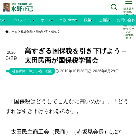
日本共産
党 群馬・
太田市議
水野正己
セス
プロフィール
ホーム
市政 News
政策
ご相談
お問い合わ
のブログ |
明日に向
かって ー
ホーム
社会保障・障がい者・福祉
JCP
GUNMA
OTA
高すぎる国保税を引き下げよう－
2026
6/29
太田民商が国保税学習会
2010年10月28日
2026年6月29日
社会保障・障がい者・福祉
「国保税はどうしてこんなに高いのか」、「どう
すれば引き下げられるのか」。
太田民主商工会（民商）（赤坂晃会長）は27