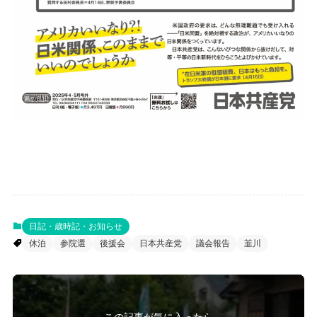
日記・歳時記・お知らせ
休泊
参院選
後援会
日本共産党
議会報告
韮川
この記事が気に入ったら