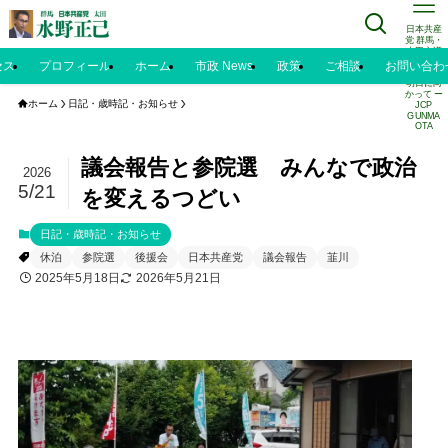
日本共産
党 群馬・
太田市議
水野正己
セス
プロフィール
ホーム
市政 News
政策
ご相談
お問い合わ
のブログ |
明日に向
かって ー
ホーム
日記・歳時記・お知らせ
JCP
GUNMA
OTA
議会報告と参院選 みんなで政治
2026
5/21
を変えるつどい
日記・歳時記・お知らせ
休泊
参院選
後援会
日本共産党
議会報告
韮川
2025年5月18日
2026年5月21日