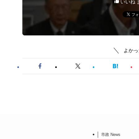
いいね 
よかっ
市政 News