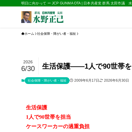
明日に向かって ー JCP GUNMA OTA | 日本共産党 群馬 太田市議
ホーム
社会保障・障がい者・福祉
2026
生活保護――1人で90世帯
6/30
2009年6月17日
2026年6月30日
社会保障・障がい者・福祉
生活保護
1人で90世帯を担当
ケースワーカーの過重負担