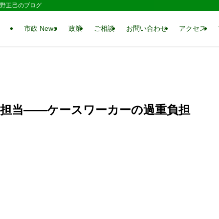
 水野正己のブログ
市政 News
政策
ご相談
お問い合わせ
アクセス
を担当――ケースワーカーの過重負担