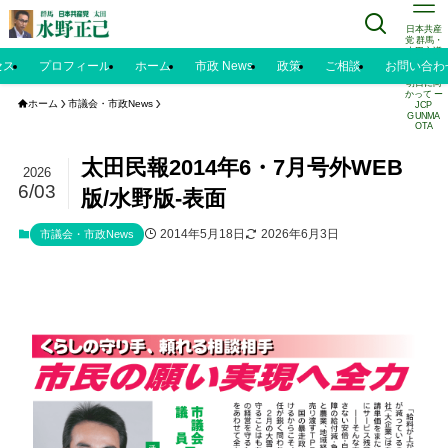
日本共産
党 群馬・
太田市議
水野正己
セス
プロフィール
ホーム
市政 News
政策
ご相談
お問い合わ
のブログ |
明日に向
かって ー
ホーム
市議会・市政News
JCP
GUNMA
OTA
太田民報2014年6・7月号外WEB
2026
6/03
版/水野版‐表面
2014年5月18日
2026年6月3日
市議会・市政News