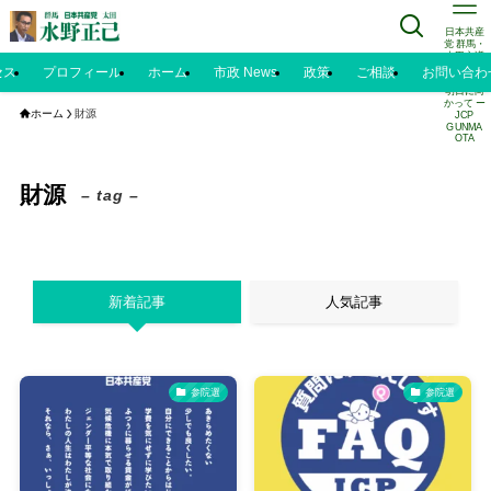
日本共産
党 群馬・
太田市議
水野正己
セス
プロフィール
ホーム
市政 News
政策
ご相談
お問い合わ
のブログ |
明日に向
かって ー
ホーム
財源
JCP
GUNMA
OTA
財源
– tag –
新着記事
人気記事
参院選
参院選