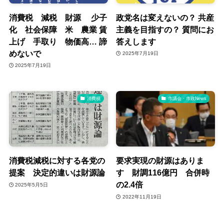
消費税 減税 財源 少子
政党名は変えないの？ 共産
化 社会保障 米 農業 賃
主義を目指すの？ 質問にお
上げ 手取り 物価高… 諦
答えします
めないで
2025年7月19日
2025年7月19日
消費税
市議会・市政News
消費税減税に対する各党の
要求実現の財源はありま
提案 決定的違いは財源論
す 財調116億円 合併時
の2.4倍
2025年5月5日
2022年11月19日