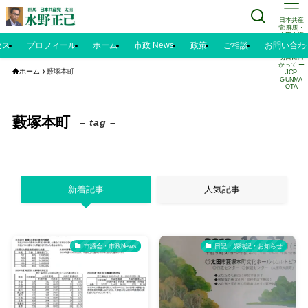
日本共産
党 群馬・
太田市議
水野正己
セス
プロフィール
ホーム
市政 News
政策
ご相談
お問い合わ
のブログ |
明日に向
かって ー
ホーム
藪塚本町
JCP
GUNMA
OTA
藪塚本町
– tag –
新着記事
人気記事
市議会・市政News
日記・歳時記・お知らせ