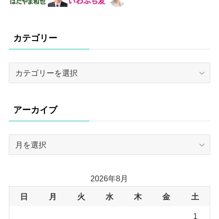
カテゴリー
カ
テ
ゴ
リ
アーカイブ
ー
ア
ー
カ
イ
2026年8月
ブ
日
月
火
水
木
金
土
1