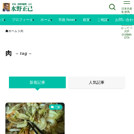
日本共産
党 群馬・
太田市議
水野正己
セス
プロフィール
ホーム
市政 News
政策
ご相談
お問い合わ
のブログ |
明日に向
かって ー
ホーム
肉
JCP
GUNMA
OTA
肉
– tag –
新着記事
人気記事
ご飯