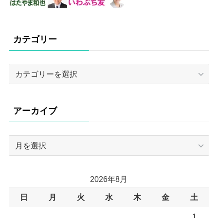
カテゴリー
カ
テ
ゴ
リ
アーカイブ
ー
ア
ー
カ
イ
2026年8月
ブ
日
月
火
水
木
金
土
1