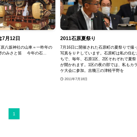
7月12日
2011石原夏祭り
石原八坂神社の山車＝一昨年の
7月16日に開催された石原町の夏祭りで撮
野のみさと笛 今年の石...
写真をＵＰしています。石原町は私の住む
ちで、毎年、石原1区、2区それぞれで夏祭
が開かれます。1区の夜の部では、私もカ
ケ大会に参加。吉幾三の津軽平野を
2011年7月18日
1