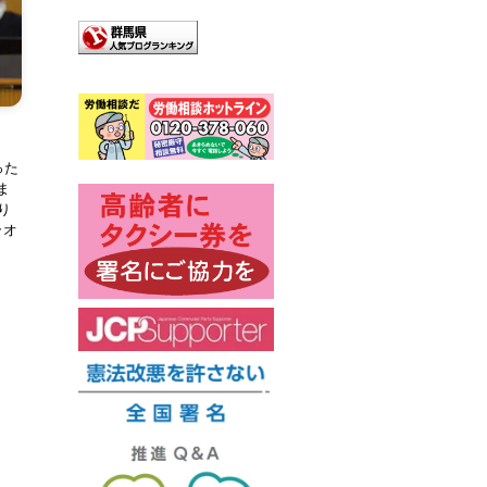
った
ま
り
ラオ