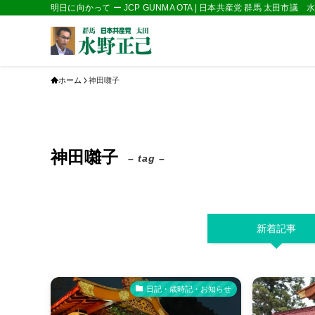
明日に向かって ー JCP GUNMA OTA | 日本共産党 群馬 太田市議
ホーム
神田囃子
神田囃子
– tag –
新着記事
日記・歳時記・お知らせ