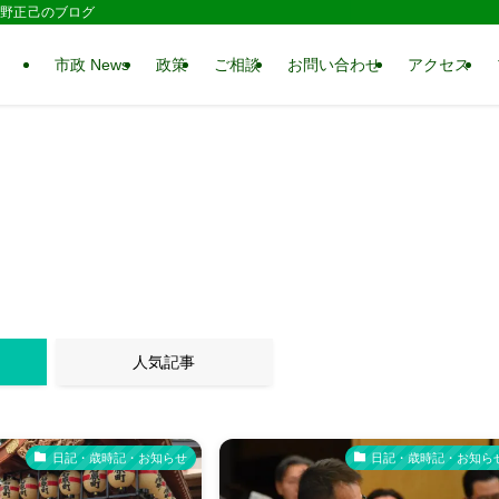
 水野正己のブログ
市政 News
政策
ご相談
お問い合わせ
アクセス
人気記事
日記・歳時記・お知らせ
日記・歳時記・お知ら