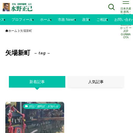
日本共産
党 群馬・
太田市議
水野正己
セス
プロフィール
ホーム
市政 News
政策
ご相談
お問い合わ
のブログ |
明日に向
かって ー
ホーム
矢場新町
JCP
GUNMA
OTA
矢場新町
– tag –
新着記事
人気記事
日記・歳時記・お知らせ