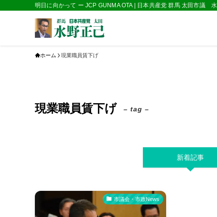
明日に向かって ー JCP GUNMA OTA | 日本共産党 群馬 太田市議
ホーム
現業職員賃下げ
現業職員賃下げ
– tag –
新着記事
市議会・市政News