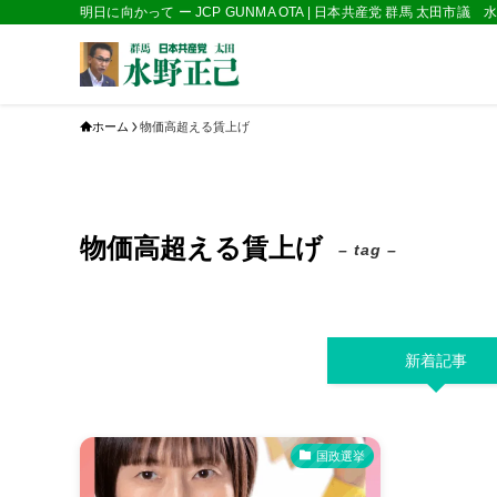
明日に向かって ー JCP GUNMA OTA | 日本共産党 群馬 太田市議
ホーム
物価高超える賃上げ
物価高超える賃上げ
– tag –
新着記事
国政選挙