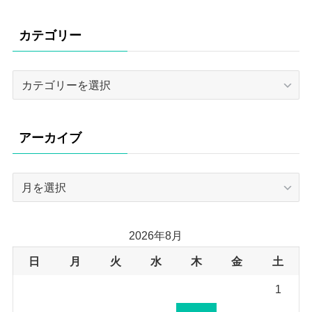
カテゴリー
カ
テ
ゴ
リ
アーカイブ
ー
ア
ー
カ
イ
2026年8月
ブ
日
月
火
水
木
金
土
1