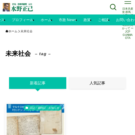
日本共産
党 群馬・
太田市議
水野正己
セス
プロフィール
ホーム
市政 News
政策
ご相談
お問い合わ
のブログ |
明日に向
かって ー
ホーム
未来社会
JCP
GUNMA
OTA
未来社会
– tag –
新着記事
人気記事
日記・歳時記・お知らせ