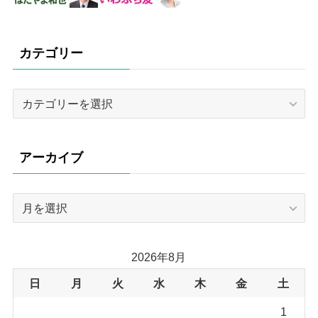
カテゴリー
カ
テ
ゴ
リ
アーカイブ
ー
ア
ー
カ
イ
2026年8月
ブ
日
月
火
水
木
金
土
1