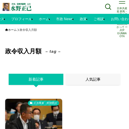
日本共産
党 群馬・
太田市議
水野正己
セス
プロフィール
ホーム
市政 News
政策
ご相談
お問い合わ
のブログ |
明日に向
かって ー
ホーム
政令収入月額
JCP
GUNMA
OTA
政令収入月額
– tag –
新着記事
人気記事
公共事業・民間委託