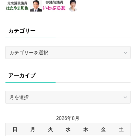
カテゴリー
カ
テ
ゴ
リ
アーカイブ
ー
ア
ー
カ
イ
2026年8月
ブ
日
月
火
水
木
金
土