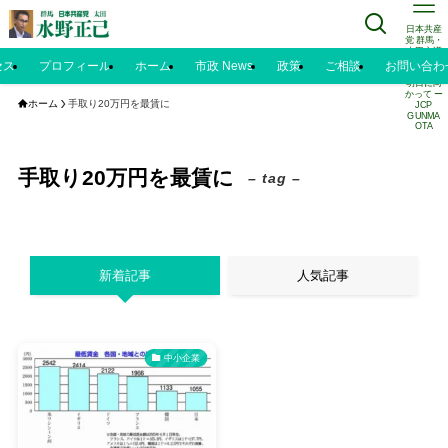
日本共産
党 群馬・
太田市議
水野正己
セス
プロフィール
ホーム
市政 News
政策
ご相談
お問い合わ
のブログ |
明日に向
かって ー
ホーム
手取り20万円を最賃に
JCP
GUNMA
OTA
手取り20万円を最賃に
– tag –
新着記事
人気記事
中小企業