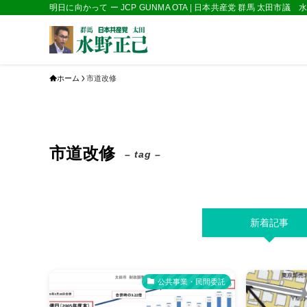
明日に向かって ー JCP GUNMA OTA | 日本共産党 群馬 太田市議
ホーム
市道改修
市道改修
– tag –
新着記事
公共事業・民間委託