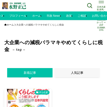
日本共産
党 群馬・
太田市議
水野正己
セス
プロフィール
ホーム
市政 News
政策
ご相談
お問い合わ
のブログ |
明日に向
かって ー
ホーム
大企業への減税バラマキやめてくらしに税金
JCP
GUNMA
OTA
大企業への減税バラマキやめてくらしに税
金
– tag –
新着記事
人気記事
中小企業