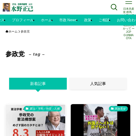
日本共産
党 群馬・
太田市議
水野正己
セス
プロフィール
ホーム
市政 News
政策
ご相談
お問い合わ
のブログ |
明日に向
かって ー
ホーム
参政党
JCP
GUNMA
OTA
参政党
– tag –
新着記事
人気記事
憲法・平和・外交・人権
国政選挙