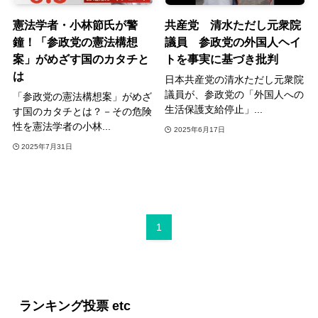
憲法学者・小林節氏が警
共産党 清水ただし元衆院
鐘！「参政党の憲法構想
議員 参政党の外国人ヘイ
案」がめざす国のカタチと
トを事実に基づき批判
は
日本共産党の清水ただし元衆院
議員が、参政党の「外国人への
「参政党の憲法構想案」がめざ
生活保護支給停止」...
す国のカタチとは？－その危険
性を憲法学者の小林...
2025年6月17日
2025年7月31日
1
ランキング投票 etc