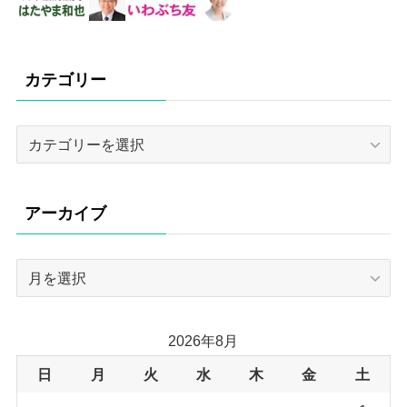
カテゴリー
カ
テ
ゴ
リ
アーカイブ
ー
ア
ー
カ
イ
2026年8月
ブ
日
月
火
水
木
金
土