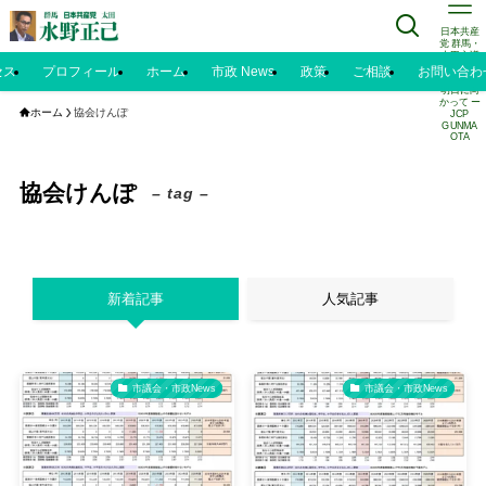
日本共産
党 群馬・
太田市議
水野正己
セス
プロフィール
ホーム
市政 News
政策
ご相談
お問い合わ
のブログ |
明日に向
かって ー
ホーム
協会けんぽ
JCP
GUNMA
OTA
協会けんぽ
– tag –
新着記事
人気記事
市議会・市政News
市議会・市政News