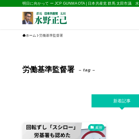
明日に向かって ー JCP GUNMA OTA | 日本共産党 群馬 太田市議
ホーム
労働基準監督署
労働基準監督署
– tag –
新着記事
雇用