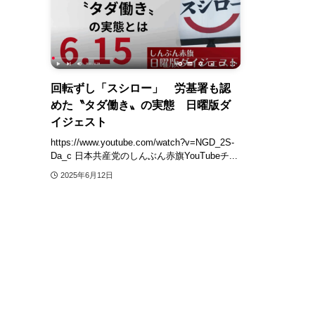
回転ずし「スシロー」 労基署も認
めた〝タダ働き〟の実態 日曜版ダ
イジェスト
https://www.youtube.com/watch?v=NGD_2S-
Da_c 日本共産党のしんぶん赤旗YouTubeチ...
2025年6月12日