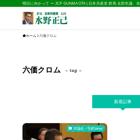
明日に向かって ー JCP GUNMA OTA | 日本共産党 群馬 太田市議
ホーム
六価クロム
六価クロム
– tag –
新着記事
市議会・市政News