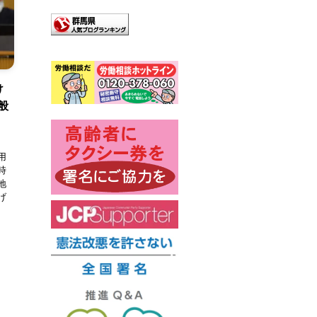
け
般
、
用
時
地
げ