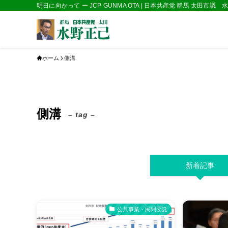
明日に向かって ー JCP GUNMA OTA | 日本共産党 群馬 太田市議
ホーム
側溝
側溝
– tag –
新着記事
公共事業・民間委託