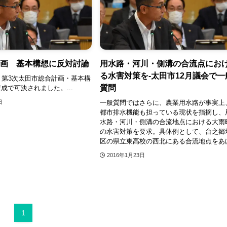
計画 基本構想に反対討論
用水路・河川・側溝の合流点にお
る水害対策を‐太田市12月議会で一
、第3次太田市総合計画・基本構
質問
成で可決されました。...
一般質問ではさらに、農業用水路が事実上
日
都市排水機能も担っている現状を指摘し、
水路・河川・側溝の合流地点における大雨
の水害対策を要求。具体例として、台之郷
区の県立東高校の西北にある合流地点をあ
2016年1月23日
1