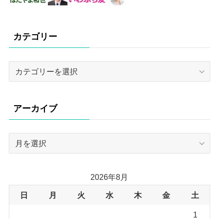
カテゴリー
カ
テ
ゴ
リ
アーカイブ
ー
ア
ー
カ
イ
2026年8月
ブ
日
月
火
水
木
金
土
1