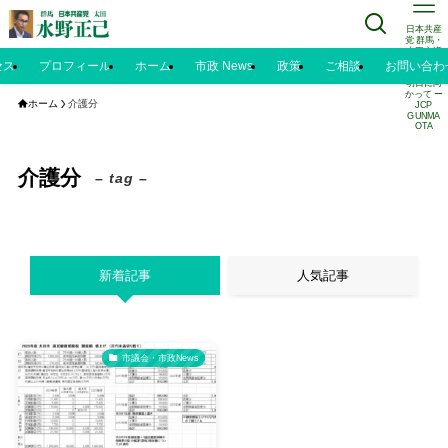
日本共産
党 群馬・
太田市議
水野正己
セス
プロフィール
ホーム
市政 News
政策
ご相談
お問い合わ
のブログ |
明日に向
かって ー
ホーム
介護分
JCP
GUNMA
OTA
介護分
– tag –
新着記事
人気記事
市議会・市政News