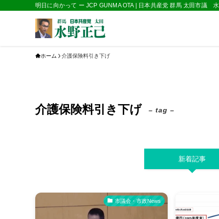
明日に向かって ー JCP GUNMA OTA | 日本共産党 群馬 太田市議
ホーム
介護保険料引き下げ
介護保険料引き下げ
– tag –
新着記事
市議会・市政News