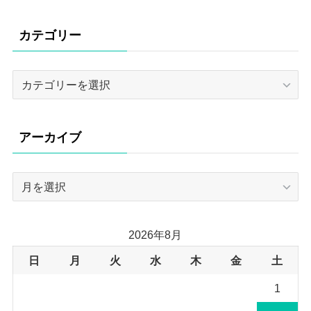
カテゴリー
カ
テ
ゴ
リ
アーカイブ
ー
ア
ー
カ
イ
2026年8月
ブ
日
月
火
水
木
金
土
1