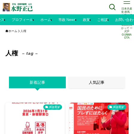
日本共産
党 群馬・
太田市議
水野正己
セス
プロフィール
ホーム
市政 News
政策
ご相談
お問い合わ
のブログ |
明日に向
かって ー
ホーム
人権
JCP
GUNMA
OTA
人権
– tag –
新着記事
人気記事
国政選挙
国政選挙