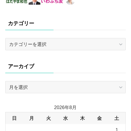
カテゴリー
カ
テ
ゴ
リ
アーカイブ
ー
ア
ー
カ
イ
2026年8月
ブ
日
月
火
水
木
金
土
1