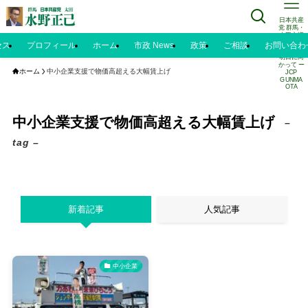
日本共産
党 群馬・
太田市議
水野正己
セス
プロフィール
ホーム
市政 News
政策
ご相談
お問い合わ
のブログ |
明日に向
かって ー
ホーム
中小企業支援で物価高超える大幅賃上げ
JCP
GUNMA
OTA
中小企業支援で物価高超える大幅賃上げ
–
tag –
新着記事
人気記事
中小企業