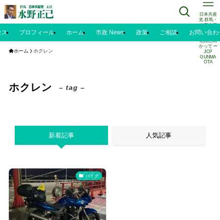
日本共産
党 群馬・
太田市議
水野正己
セス
プロフィール
ホーム
市政 News
政策
ご相談
お問い合わ
のブログ |
明日に向
かって ー
ホーム
ホクレン
JCP
GUNMA
OTA
ホクレン
– tag –
新着記事
人気記事
バイク