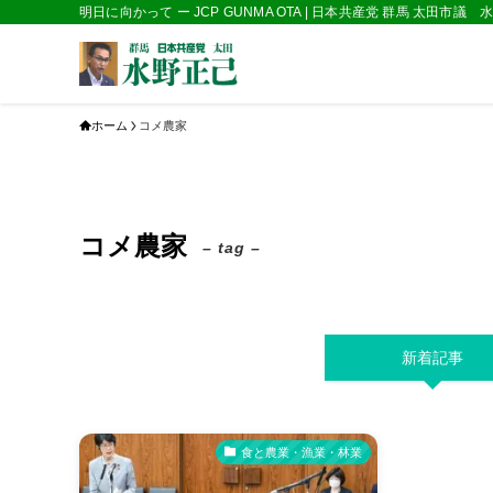
明日に向かって ー JCP GUNMA OTA | 日本共産党 群馬 太田市議
ホーム
コメ農家
コメ農家
– tag –
新着記事
食と農業・漁業・林業