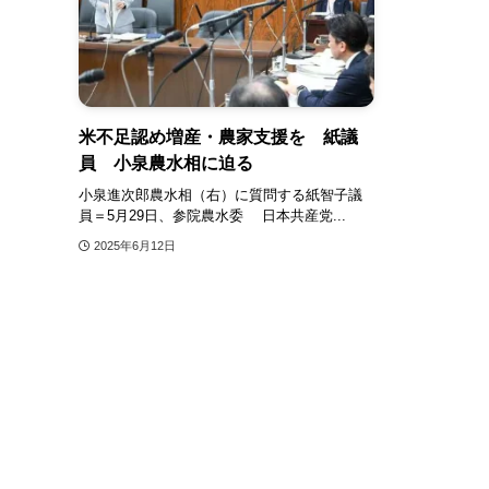
米不足認め増産・農家支援を 紙議
員 小泉農水相に迫る
小泉進次郎農水相（右）に質問する紙智子議
員＝5月29日、参院農水委 日本共産党...
2025年6月12日