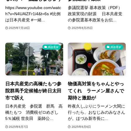
https://www.youtube.com/watc
参議院選挙 基本政策（PDF）
h?v=N4UAlZFr1i4&t=6s #比例
政策実現の財源 日本共産党
は日本共産党 #一緒...
の参院選基本政策をお伝...
2025年7月18日
2025年6月25日
国政選挙
国政選挙
日本共産党の高橋たもつ参
物価高対策をちゃんとやっ
院群馬予定候補が終日太田
てくれ ラーメン屋さんで
市で訴え
期待と激励が
日本共産党 参院選 群馬 高
昨夜久しぶりにラーメン大関に
橋たもつ 消費税ゼロめざし
行ったら、おなじみのみなさん
5％減税 世良田 薬師公...
が。ほづみ新市長に...
2025年6月7日
2025年6月6日