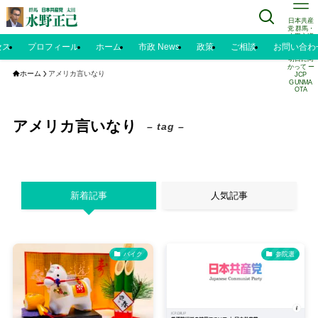
日本共産
党 群馬・
太田市議
水野正己
セス
プロフィール
ホーム
市政 News
政策
ご相談
お問い合わ
のブログ |
明日に向
かって ー
ホーム
アメリカ言いなり
JCP
GUNMA
OTA
アメリカ言いなり
– tag –
新着記事
人気記事
バイク
参院選