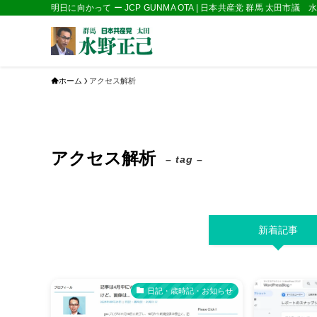
明日に向かって ー JCP GUNMA OTA | 日本共産党 群馬 太田市議
ホーム
アクセス解析
アクセス解析
– tag –
新着記事
日記・歳時記・お知らせ