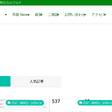
 水野正己のブログ
市政 News
政策
ご相談
お問い合わせ
アクセス
人気記事
日記・歳時記・お知らせ
日記・歳時記・お知ら