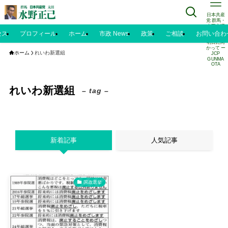
日本共産
党 群馬・
太田市議
水野正己
セス
プロフィール
ホーム
市政 News
政策
ご相談
お問い合わ
のブログ |
明日に向
かって ー
ホーム
れいわ新選組
JCP
GUNMA
OTA
れいわ新選組
– tag –
新着記事
人気記事
国政選挙