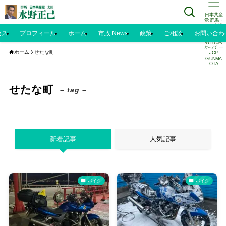
日本共産
党 群馬・
太田市議
水野正己
セス
プロフィール
ホーム
市政 News
政策
ご相談
お問い合わ
のブログ |
明日に向
かって ー
ホーム
せたな町
JCP
GUNMA
OTA
せたな町
– tag –
新着記事
人気記事
バイク
バイク