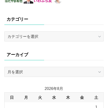
カテゴリー
カ
テ
ゴ
リ
アーカイブ
ー
ア
ー
カ
イ
2026年8月
ブ
日
月
火
水
木
金
土
1