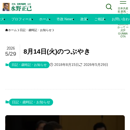
日本共産
党 群馬・
太田市議
水野正己
セス
プロフィール
ホーム
市政 News
政策
ご相談
お問い合わ
のブログ |
明日に向
かって ー
ホーム
日記・歳時記・お知らせ
JCP
GUNMA
OTA
2026
8月14日(火)のつぶやき
5/29
2018年8月15日
2026年5月29日
日記・歳時記・お知らせ
日記・歳時記・お知らせ