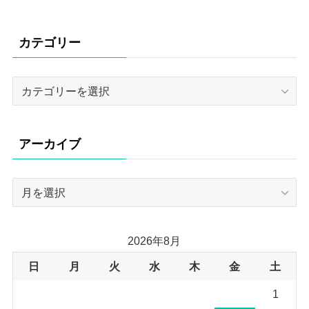
カテゴリー
カ
テ
ゴ
リ
アーカイブ
ー
ア
ー
カ
イ
2026年8月
ブ
日
月
火
水
木
金
土
1