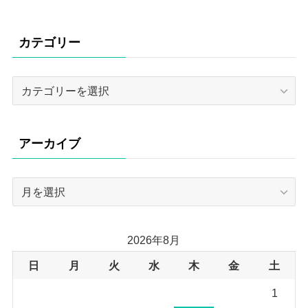
カテゴリー
カ
テ
ゴ
リ
アーカイブ
ー
ア
ー
カ
イ
2026年8月
ブ
日
月
火
水
木
金
土
1