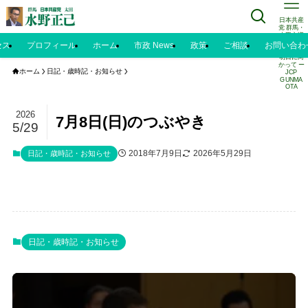
日本共産
党 群馬・
太田市議
水野正己
セス
プロフィール
ホーム
市政 News
政策
ご相談
お問い合わ
のブログ |
明日に向
かって ー
ホーム
日記・歳時記・お知らせ
JCP
GUNMA
OTA
2026
7月8日(日)のつぶやき
5/29
2018年7月9日
2026年5月29日
日記・歳時記・お知らせ
日記・歳時記・お知らせ