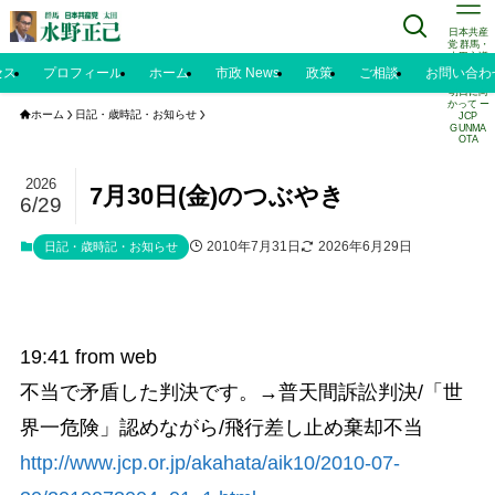
日本共産
党 群馬・
太田市議
水野正己
セス
プロフィール
ホーム
市政 News
政策
ご相談
お問い合わ
のブログ |
明日に向
かって ー
ホーム
日記・歳時記・お知らせ
JCP
GUNMA
OTA
2026
7月30日(金)のつぶやき
6/29
2010年7月31日
2026年6月29日
日記・歳時記・お知らせ
19:41
from web
不当で矛盾した判決です。→普天間訴訟判決/「世
界一危険」認めながら/飛行差し止め棄却不当
http://www.jcp.or.jp/akahata/aik10/2010-07-