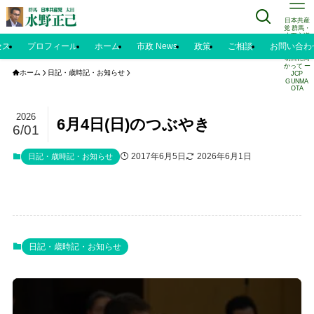
日本共産
党 群馬・
太田市議
水野正己
セス
プロフィール
ホーム
市政 News
政策
ご相談
お問い合わ
のブログ |
明日に向
かって ー
ホーム
日記・歳時記・お知らせ
JCP
GUNMA
OTA
2026
6月4日(日)のつぶやき
6/01
2017年6月5日
2026年6月1日
日記・歳時記・お知らせ
日記・歳時記・お知らせ