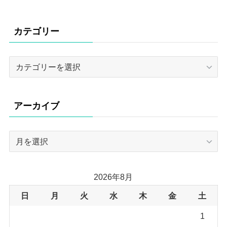
カテゴリー
カ
テ
ゴ
リ
アーカイブ
ー
ア
ー
カ
イ
2026年8月
ブ
日
月
火
水
木
金
土
1