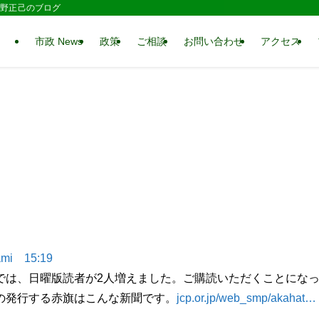
 水野正己のブログ
市政 News
政策
ご相談
お問い合わせ
アクセス
mi
15:19
では、日曜版読者が2人増えました。ご購読いただくことにな
の発行する赤旗はこんな新聞です。
jcp.or.jp/web_smp/akahat…
。