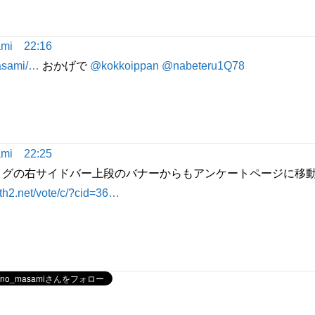
mi
22:16
asami/…
おかげで
@kokkoippan
@nabeteru1Q78
mi
22:25
ブログの右サイドバー上段のバナーからもアンケートページに移
th2.net/vote/c/?cid=36…