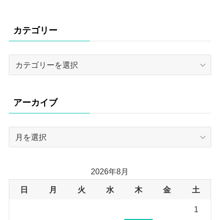
カテゴリー
カ
テ
ゴ
リ
アーカイブ
ー
ア
ー
カ
イ
2026年8月
ブ
日
月
火
水
木
金
土
1