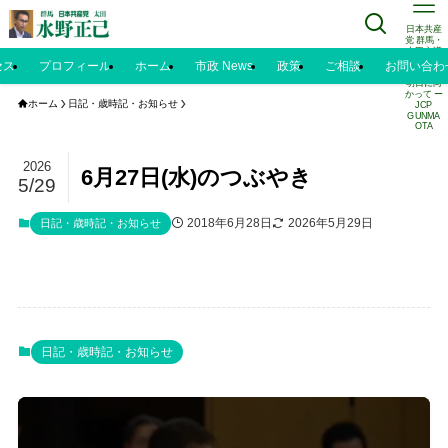
日本共産
党 群馬・
太田市議
水野正己
セス
プロフィール
ホーム
市政 News
政策
ご相談
お問い合わ
のブログ |
明日に向
かって ー
ホーム
日記・歳時記・お知らせ
JCP
GUNMA
OTA
2026
6月27日(水)のつぶやき
5/29
2018年6月28日
2026年5月29日
日記・歳時記・お知らせ
日記・歳時記・お知らせ