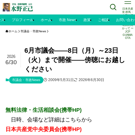
日本共産
党 群馬・
太田市議
水野正己
セス
プロフィール
ホーム
市政 News
政策
ご相談
お問い合わ
のブログ |
明日に向
かって ー
ホーム
市議会・市政News
JCP
GUNMA
OTA
6月市議会――8日（月）～23日
2026
（火）まで開催――傍聴にお越し
6/30
ください
2009年5月31日
2026年6月30日
市議会・市政News
無料法律・生活相談会(携帯HP)
日時、会場など詳細はこちらから
日本共産党中央委員会
(携帯HP)